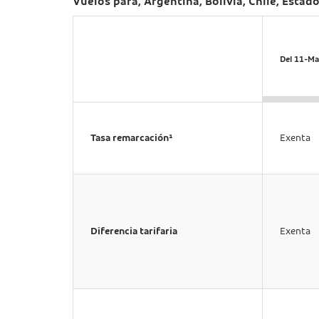
Vuelos para, Argentina, Bolívia, Chile, Esta
Del 11-Ma
Tasa remarcación¹
Exenta
Diferencia tarifaria
Exenta