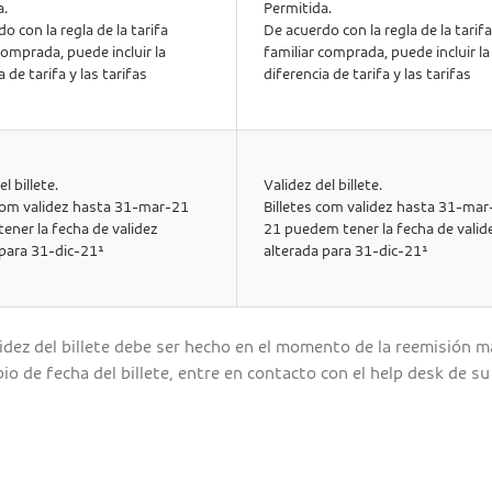
a.
Permitida.
o con la regla de la tarifa
De acuerdo con la regla de la tarifa
comprada, puede incluir la
familiar comprada, puede incluir la
a de tarifa y las tarifas
diferencia de tarifa y las tarifas
l billete.
Validez del billete.
 com validez hasta 31-mar-21
Billetes com validez hasta 31-mar
ener la fecha de validez
21 puedem tener la fecha de valid
 para 31-dic-21¹
alterada para 31-dic-21¹
lidez del billete debe ser hecho en el momento de la reemisión m
io de fecha del billete, entre en contacto con el help desk de s