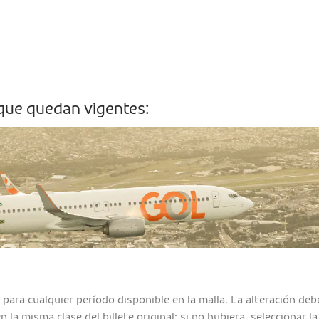
s que quedan vigentes:
para cualquier período disponible en la malla. La alteración deb
la misma clase del billete original; si no hubiera, seleccionar l