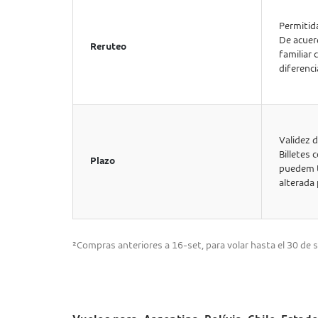
Permitid
De acuerd
Reruteo
familiar 
diferenci
Validez de
Billetes
Plazo
puedem t
alterada
²Compras anteriores a 16-set, para volar hasta el 30 de s