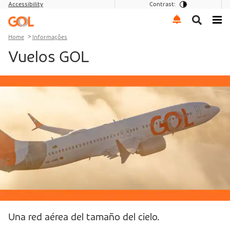
Accessibility
Contrast:
Go to menu
Go to the content
Go to footer
Home
Informações
Vuelos GOL
Una red aérea del tamaño del cielo.