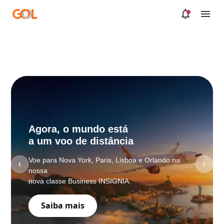
Pular para o Conteúdo principal
Compr
Agora, o mundo está
Embar
a um voo de distância
Escolha 
Voe para Nova York, Paris, Lisboa e Orlando na
❮
❯
passagen
nossa
nova classe Business INSIGNIA.
Conf
Saiba mais