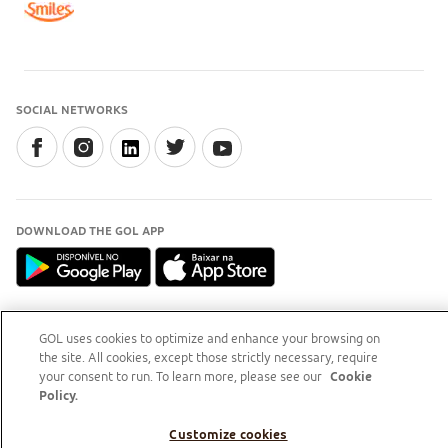
SOCIAL NETWORKS
DOWNLOAD THE GOL APP
GOL uses cookies to optimize and enhance your browsing on
GOL Linhas Aéreas S.A - Praça Senador Salgado Filho, s/nº, Aeroporto Santos Dumont, térreo,
the site. All cookies, except those strictly necessary, require
área pública, entre os eixos 46-48/OP, Sala de Gerência Back Office, Rio de Janeiro/RJ | CEP:
your consent to run. To learn more, please see our
Cookie
20021-340 | CNPJ/MF: 07.575.651/0001-59
Policy.
PARTNER COMPANY
Customize cookies