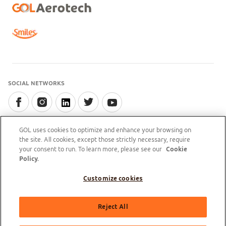
SOCIAL NETWORKS
GOL uses cookies to optimize and enhance your browsing on
the site. All cookies, except those strictly necessary, require
DOWNLOAD THE GOL APP
your consent to run. To learn more, please see our
Cookie
Policy.
Customize cookies
GOL Linhas Aéreas S.A - Praça Senador Salgado Filho, s/nº, Aeroporto Santos Dumont, térreo,
Reject All
área pública, entre os eixos 46-48/OP, Sala de Gerência Back Office, Rio de Janeiro/RJ | CEP:
20021-340 | CNPJ/MF: 07.575.651/0001-59