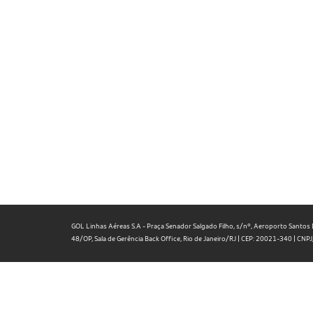
GOL Linhas Aéreas S.A - Praça Senador Salgado Filho, s/nº, Aeroporto Santos D
48/OP, Sala de Gerência Back Office, Rio de Janeiro/RJ | CEP: 20021-340 | C