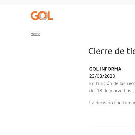
Go to menu
Go to the content
Go to footer
Home
Cierre de t
GOL INFORMA
23/03/2020
En función de las rec
del 18 de marzo hasta
La decisión fue tomad