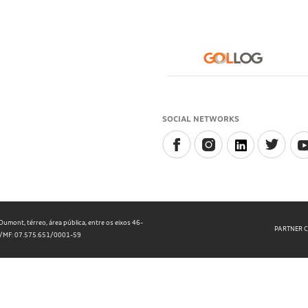
SOCIAL NETWORKS
umont, térreo, área pública, entre os eixos 46-
PARTNER 
NPJ/MF: 07.575.651/0001-59