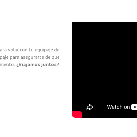
ara volar con tu equipaje de
paje para asegurarte de que
momento.
¿Viajamos juntos?