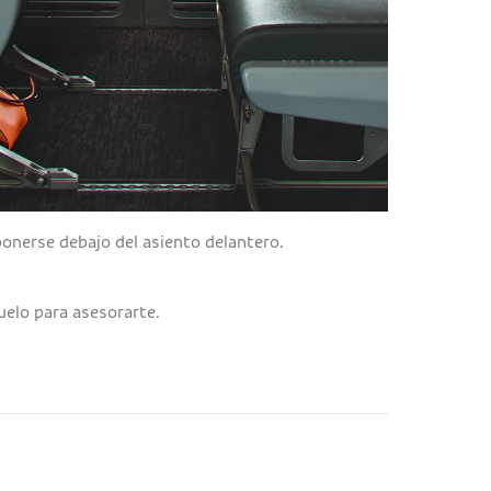
onerse debajo del asiento delantero.
uelo para asesorarte.