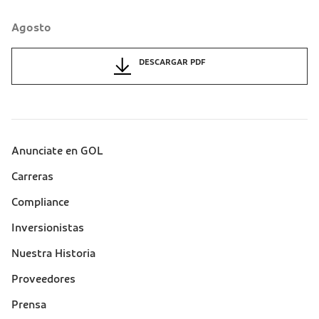
Agosto
DESCARGAR PDF
Anunciate en GOL
Sobre a Gol (footer)
Carreras
Compliance
Inversionistas
Nuestra Historia
Proveedores
Prensa