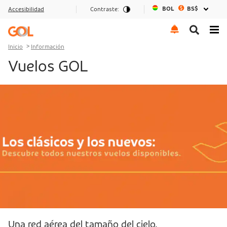
BOL
BS$
Accesibilidad
Contraste:
Ir al menu
Ir al contenido
Ir al pie de página
Inicio
Información
Vuelos GOL
Una red aérea del tamaño del cielo.