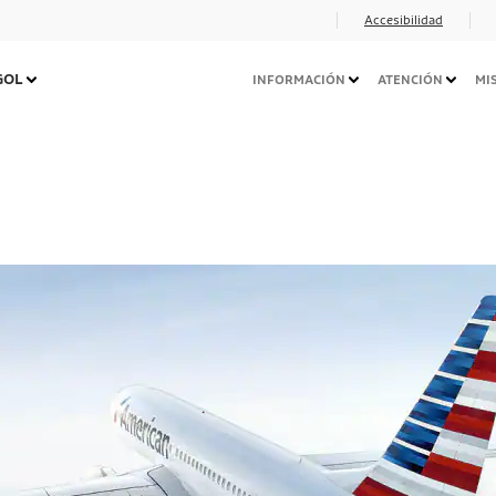
Accesibilidad
Navegação
 GOL
INFORMACIÓN
ATENCIÓN
MI
Secundária
Desktop