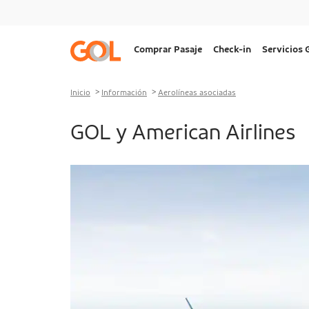
Ir al menu
Ir al contenido
Ir al pie de página
Navegação
Comprar Pasaje
Check-in
Servicios
principal
Desktop
Inicio
Información
Aerolíneas asociadas
GOL y American Airlines