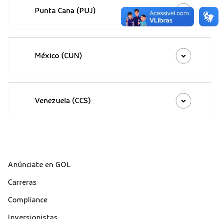
Punta Cana (PUJ)
México (CUN)
Venezuela (CCS)
Anúnciate en GOL
Sobre a Gol (footer)
Carreras
Compliance
Inversionistas