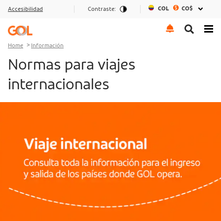
COL
CO$
Accesibilidad
Contraste:
Go to menu
Go to the content
Go to footer
Home
Información
Normas para viajes
internacionales