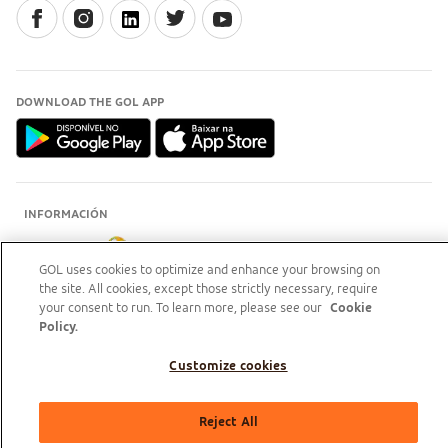
DOWNLOAD THE GOL APP
INFORMACIÓN
GOL uses cookies to optimize and enhance your browsing on
the site. All cookies, except those strictly necessary, require
your consent to run. To learn more, please see our
Cookie
Policy.
GOL Linhas Aéreas S.A - Praça Senador Salgado Filho, s/nº, Aeroporto Santos Dumont, térreo,
Customize cookies
área pública, entre os eixos 46-48/OP, Sala de Gerência Back Office, Rio de Janeiro/RJ | CEP:
20021-340 | CNPJ/MF: 07.575.651/0001-59
PARTNER COMPANY
Reject All