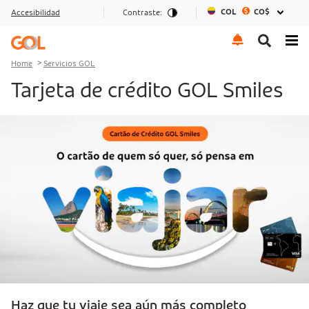
COL
CO$
Accesibilidad
Contraste:
Go to menu
Go to the content
Go to footer
Home
Servicios GOL
Tarjeta de crédito GOL Smiles
Haz que tu viaje sea aún más completo