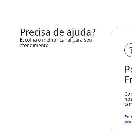
Precisa de ajuda?
Escolha o melhor canal para seu
atendimento.
P
F
Con
nos
ta
Ent
at