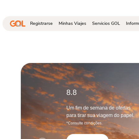
Saltar al contenido principal
Registrarse
Minhas Viajes
Servicios GOL
Inform
8.8
Um fim de semana de ofertas
para tirar sua viagem do papel.
*Consulte condições.