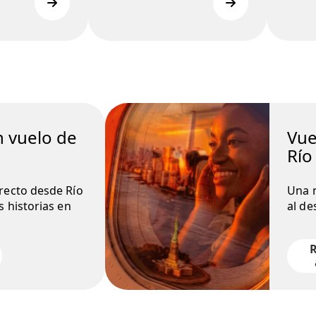
n vuelo de
Vue
Río
recto desde Río
Una n
s historias en
al de
R