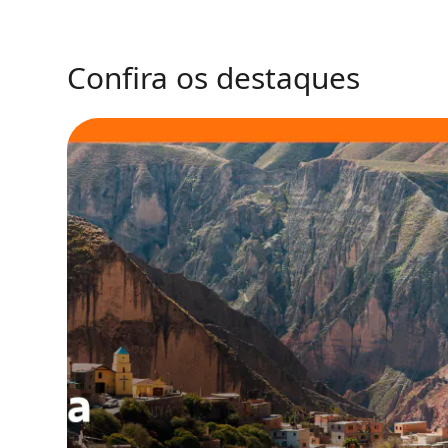
Confira os destaques
Punta del Este está
a um voo de você!
Visite o destino mais desejado do Uruguai: v
de Porto Alegre e Guarulhos!
Comprar passagens