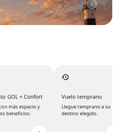
Saiba mais
❯
nto GOL + Confort
Vuelo temprano
 con más espacio y
Llegue temprano a su
s beneficios.
destino elegido.