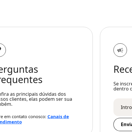
erguntas
Rec
requentes
Se inscr
dentro d
fira as principais dúvidas dos
sos clientes, elas podem ser sua
mbém.
re em contato conosco:
Canais de
endimento
Envi