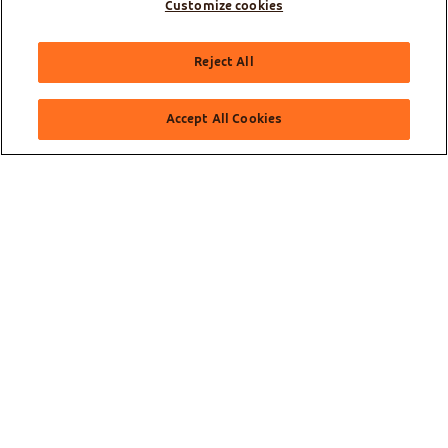
Customize cookies
Olá, como posso te ajudar?
Reject All
Accept All Cookies
Sobre a GOL
Saiba mais
Serviços