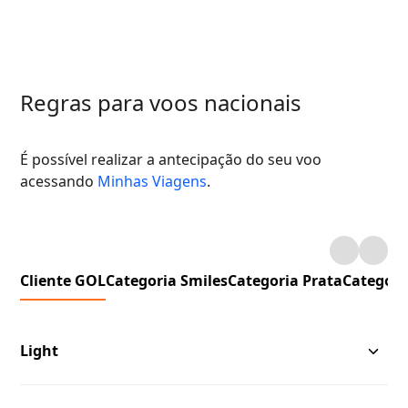
Regras para voos nacionais
É possível realizar a antecipação do seu voo
acessando
Minhas Viagens
.
Cliente GOL
Categoria Smiles
Categoria Prata
Categori
Light
Li