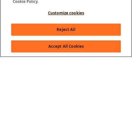
Cookie Policy.
Customize cookies
Olá, como posso te ajudar?
Reject All
Accept All Cookies
Sobre a GOL
Saiba mais
Serviços