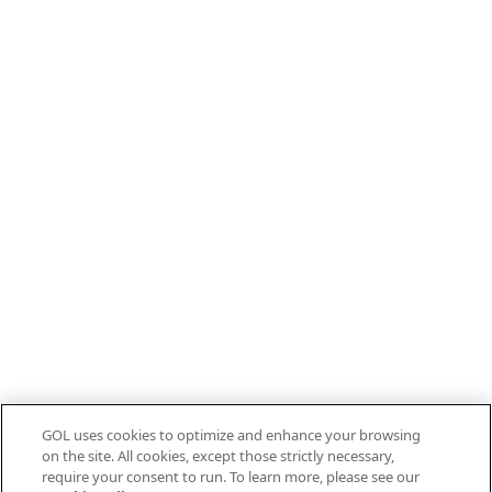
Clientes Smiles que possuam o benefício de antecipação deverão
informar seu número Smiles ao solicitar a antecipação do voo.
A antecipação pode ser realizada somente para voos na mesma
data do voo original, independentemente da tarifa ou categoria
Smiles.
Não é permitido antecipar reservas de voos codeshare/interline,
que são os voos realizados pelas companhias aéreas parceiras.
Clientes que voam na tarifa Basic não podem antecipar o voo. Por
isso, se atente na hora de escolher a sua tarifa.
A antecipação de voo está sujeita à disponibilidade de assentos e
de voos.
O adiamento de voo é um benefício exclusivo para clientes Smiles
das categorias Diamante e Magno e deve ser solicitado por meio
da Central de Relacionamento com o Cliente.
GOL uses cookies to optimize and enhance your browsing
on the site. All cookies, except those strictly necessary,
require your consent to run. To learn more, please see our