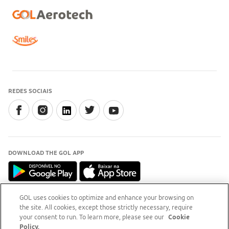
REDES SOCIAIS
DOWNLOAD THE GOL APP
GOL uses cookies to optimize and enhance your browsing on
the site. All cookies, except those strictly necessary, require
INFORMAÇÃO
your consent to run. To learn more, please see our
Cookie
Para esclarecimentos, acesse o
site do Procon-RJ (Abre
Policy.