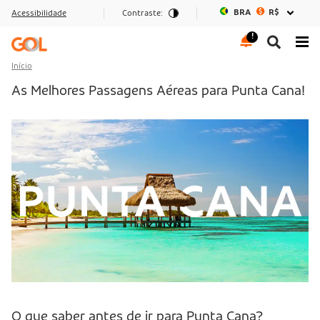
BRA
R$
Acessibilidade
Contraste:
Ir para o menu
Ir para o conteúdo
Ir para o rodapé
Início
As Melhores Passagens Aéreas para Punta Cana!
O que saber antes de ir para Punta Cana?