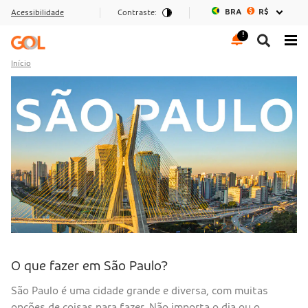
BRA
R$
Acessibilidade
Contraste:
Ir para o menu
Ir para o conteúdo
Ir para o rodapé
Início
O que fazer em São Paulo?
São Paulo é uma cidade grande e diversa, com muitas
opções de coisas para fazer. Não importa o dia ou o