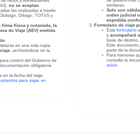
de plataformas 
 de Niños y Adolescentes
similares.
CNJ),
no se aceptan
Solo son válidas
luidas las realizadas a través
orden judicial o
licksign, D4sign, TOTVS y
expedida confo
Formulario de viaje
firma física y notariada, la
Este
formulario
nica de Viaje (AEV) emitida
y
acompañará al
base de destino.
ado
Este documento
letarse en una sola copia
parte de la docum
viaje
, archivándose en la
Para menores que
consulte la docu
para control del Gobierno de
avión
.
 documentación obligatoria
en la fecha del viaje,
umentos para viajar en