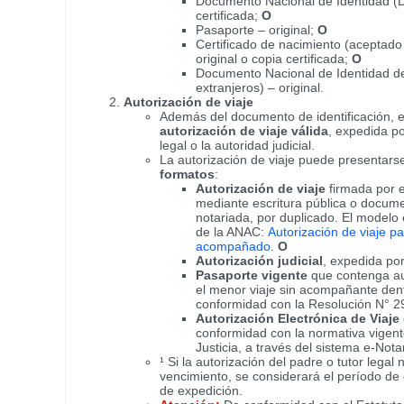
Documento Nacional de Identidad (DN
certificada;
O
Pasaporte – original;
O
Certificado de nacimiento (aceptad
original o copia certificada;
O
Documento Nacional de Identidad de
extranjeros) – original.
Autorización de viaje
Además del documento de identificación, 
autorización de viaje válida
, expedida po
legal o la autoridad judicial.
La autorización de viaje puede presentar
formatos
:
Autorización de viaje
firmada por el
mediante escritura pública o docume
notariada, por duplicado. El modelo e
de la ANAC:
Autorización de viaje p
acompañado
.
O
Autorización judicial
, expedida po
Pasaporte vigente
que contenga au
el menor viaje sin acompañante dentr
conformidad con la Resolución N° 2
Autorización Electrónica de Viaje
conformidad con la normativa vigent
Justicia, a través del sistema e-Nota
¹ Si la autorización del padre o tutor legal
vencimiento, se considerará el período de 
de expedición.