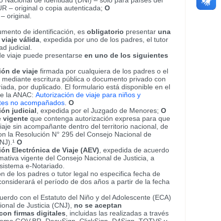
Nacional de Identidad (DNI) – solo para países del
– original o copia autenticada;
O
– original.
mento de identificación, es
obligatorio
presentar
una
viaje válida
, expedida por uno de los padres, el tutor
ad judicial.
de viaje puede presentarse
en uno de los siguientes
ión de viaje
firmada por cualquiera de los padres o el
l, mediante escritura pública o documento privado con
riada, por duplicado. El formulario está disponible en el
de la ANAC:
Autorización de viaje para niños y
tes no acompañados
.
O
ión judicial
, expedida por el Juzgado de Menores;
O
e vigente
que contenga autorización expresa para que
iaje sin acompañante dentro del territorio nacional, de
n la Resolución N° 295 del Consejo Nacional de
CNJ).¹
O
ión Electrónica de Viaje (AEV)
, expedida de acuerdo
mativa vigente del Consejo Nacional de Justicia, a
 sistema e-Notariado.
ión de los padres o tutor legal no especifica fecha de
considerará el período de dos años a partir de la fecha
erdo con el Estatuto del Niño y del Adolescente (ECA)
ional de Justicia (CNJ),
no se aceptan
con firmas digitales
, incluidas las realizadas a través