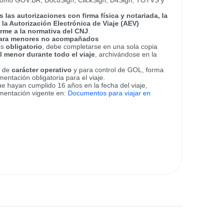
como GOV.BR, DocuSign, ClickSign, D4Sign, TOTVS y
 las autorizaciones con firma física y notariada, la
 la Autorización Electrónica de Viaje (AEV)
rme a la normativa del CNJ
.
 para menores no acompañados
es
obligatorio
, debe completarse en una sola copia
 menor durante todo el viaje
, archivándose en la
, de
carácter operativo
y para control de GOL, forma
entación obligatoria para el viaje.
 hayan cumplido 16 años en la fecha del viaje,
mentación vigente en:
Documentos para viajar en