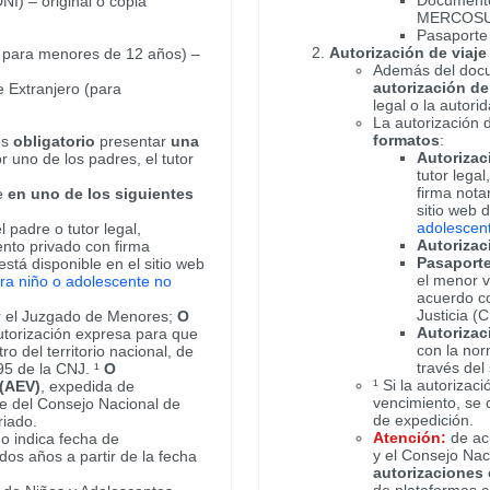
Documento 
I) – original o copia
MERCOSUR 
Pasaporte 
Autorización de viaje
o para menores de 12 años) –
Además del docu
autorización de 
 Extranjero (para
legal o la autorid
La autorización 
formatos
:
es
obligatorio
presentar
una
Autorizac
r uno de los padres, el tutor
tutor lega
firma nota
se
en uno de los siguientes
sitio web 
adolescen
 padre o tutor legal,
Autorizac
nto privado con firma
Pasaport
stá disponible en el sitio web
el menor v
ara niño o adolescente no
acuerdo co
Justicia (
r el Juzgado de Menores;
O
Autorizac
torización expresa para que
con la nor
o del territorio nacional, de
través del
95 de la CNJ. ¹
O
¹ Si la autorizac
 (AEV)
, expedida de
vencimiento, se 
e del Consejo Nacional de
de expedición.
riado.
Atención:
de acu
 no indica fecha de
y el Consejo Nac
dos años a partir de la fecha
autorizaciones 