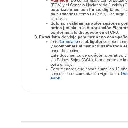
Atención:
De conformidad con el Estatuto
(ECA) y el Consejo Nacional de Justicia (
autorizaciones con firmas digitales
, inc
de plataformas como GOV.BR, Docusign, C
similares.
Solo son válidas las autorizaciones con 
orden judicial o la Autorización Electró
conforme a lo dispuesto en el CNJ
.
Formulario de viaje para menor no acompañ
Este
formulario
es
obligatorio
, debe comp
y
acompañará al menor durante todo el 
base de destino.
Este documento, de
carácter operativo
y 
los Países Bajos (GOL), forma parte de la
para el viaje.
Para menores que hayan cumplido 16 años 
consulte la documentación vigente en:
Doc
avión
.