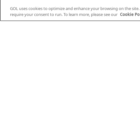
GOL uses cookies to optimize and enhance your browsing on the site. Al
require your consent to run. To learn more, please see our
Cookie Pol
Acerca de GOL
Saber más
nuestra historia
Apoyo
Prensa
Información legal
Cumplimiento
Revista GOL
Carreras
Métodos de Pago