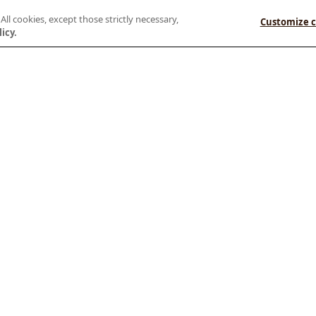
l cookies, except those strictly necessary,
Customize c
icy.
Submenu
Anúnciate en GOL
Empresas
Agencias
Proveedores