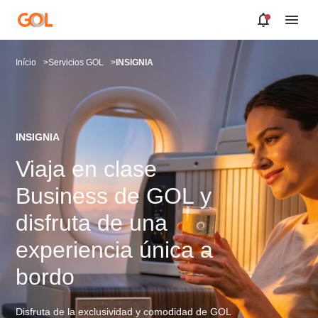
Saltar al contenido principal
Início
Servicios GOL
INSIGNIA
INSIGNIA
Viaja en clase
Business de GOL y
disfruta de una
experiencia única a
bordo
Disfruta de la exclusividad y comodidad de GOL