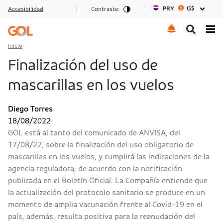
PRY
₲$
Accesibilidad
Contraste:
Ir al menu
Ir al contenido
Ir al pie de página
Inicio
Finalización del uso de
mascarillas en los vuelos
Diego Torres
18/08/2022
GOL está al tanto del comunicado de ANVISA, del
17/08/22, sobre la finalización del uso obligatorio de
mascarillas en los vuelos, y cumplirá las indicaciones de la
agencia reguladora, de acuerdo con la notificación
publicada en el Boletín Oficial. La Compañía entiende que
la actualización del protocolo sanitario se produce en un
momento de amplia vacunación frente al Covid-19 en el
país, además, resulta positiva para la reanudación del