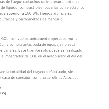
as de fuego; cartuchos de impresora; botellas
e líquido; combustibles; baterías con electrolito,
ncia superior a 160 Wh; fuegos artificiales;
químicos y termómetros de mercurio.
l
n GOL, con vuelos únicamente operados por la
L, la compra anticipada de equipaje no está
s canales. Este trámite sólo puede ser realizado
 el mostrador de GOL en el aeropuerto el día del
en la totalidad del trayecto efectuado, sin
n caso de conexión con una aerolínea Asociada.
e
3 kg