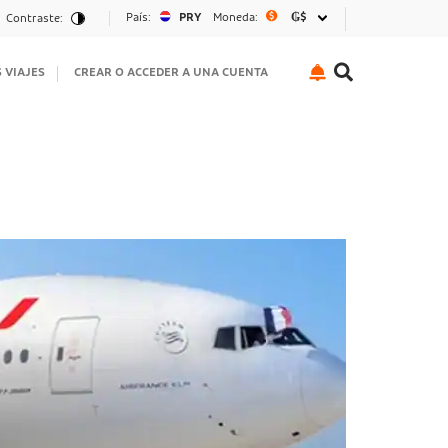
País:
PRY
Moneda:
₲$
Contraste:
S VIAJES
CREAR O ACCEDER A UNA CUENTA