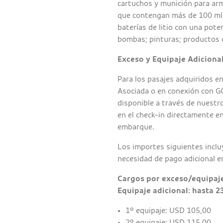
cartuchos y munición para arm
que contengan más de 100 ml d
baterías de litio con una pote
bombas; pinturas; productos 
Exceso y Equipaje Adiciona
Para los pasajes adquiridos e
Asociada o en conexión con GO
disponible a través de nuestro
en el check-in directamente en
embarque.
Los importes siguientes incluy
necesidad de pago adicional e
Cargos por exceso/equipaj
Equipaje adicional: hasta 2
1º equipaje: USD 105,00
2º equipaje: USD 115,00