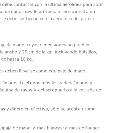
e debe contactar con la última aerolínea para abrir
so de daños desde un vuelo internacional a un
ite debe ser hecho con la aerolínea del primer
paje de mano, cuyas dimensiones no pueden
e ancho y 25 cm de largo, incluyendo bolsillos,
 de hasta 10 kg.
os deben llevarse como equipaje de mano.
 cámaras, teléfonos móviles, videocámaras y
áquina de rayos X del aeropuerto a la entrada de
yas y dinero en efectivo, sólo se aceptan como
uipaje de mano: armas blancas; armas de fuego;