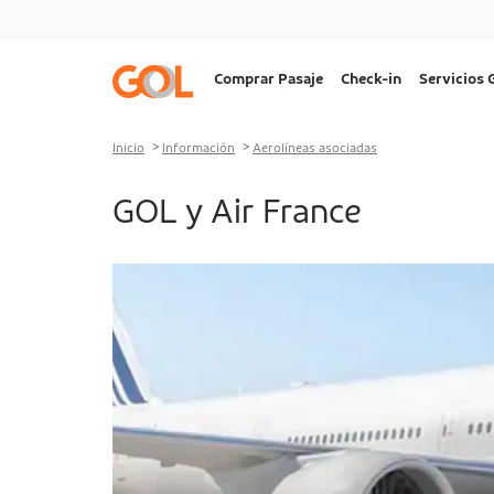
Ir al menu
Ir al contenido
Ir al pie de página
Navegação
Comprar Pasaje
Check-in
Servicios
principal
Desktop
Inicio
Información
Aerolíneas asociadas
GOL y Air France