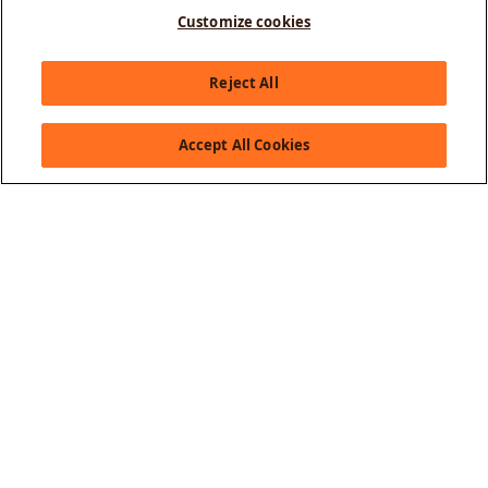
Customize cookies
Olá, como posso te ajudar?
Reject All
Accept All Cookies
Sobre a GOL
Saiba mais
Serviços