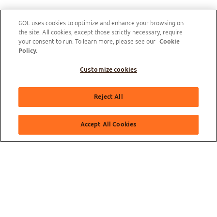
GOL uses cookies to optimize and enhance your browsing on
the site. All cookies, except those strictly necessary, require
your consent to run. To learn more, please see our
Cookie
Policy.
Customize cookies
Olá, como posso te ajudar?
Reject All
Accept All Cookies
Sobre a GOL