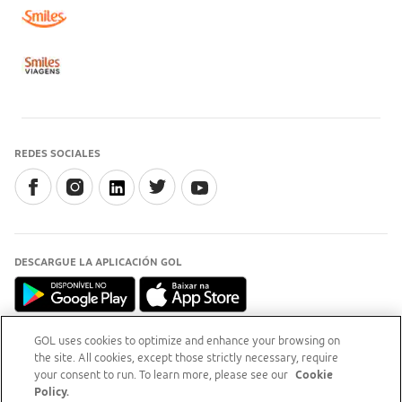
REDES SOCIALES
DESCARGUE LA APLICACIÓN GOL
GOL uses cookies to optimize and enhance your browsing on
the site. All cookies, except those strictly necessary, require
INFORMACIÓN
your consent to run. To learn more, please see our
Cookie
Para aclaraciones, acceda a
sitio del Procon-RJ (opens
Policy.