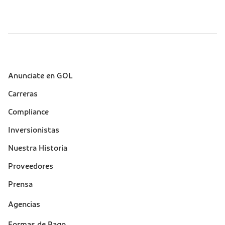
Anunciate en GOL
Sobre a Gol (footer)
Carreras
Compliance
Inversionistas
Nuestra Historia
Proveedores
Prensa
Suporte
Agencias
(footer)
Formas de Pago