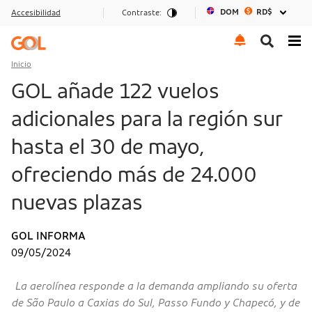
DOM
RD$
Accesibilidad
Contraste:
Ir al menu
Ir al contenido
Ir al pie de página
Inicio
GOL añade 122 vuelos
adicionales para la región sur
hasta el 30 de mayo,
ofreciendo más de 24.000
nuevas plazas
GOL INFORMA
09/05/2024
La aerolínea responde a la demanda ampliando su oferta
de São Paulo a Caxias do Sul, Passo Fundo y Chapecó, y de