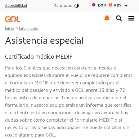
DOM
RD$
Accesibilidad
Contraste:
Ir al menu
Ir al contenido
Ir al pie de página
Inicio
Información
Asistencia especial
Certificado médico MEDIF
Para los Clientes que necesiten asistencia médica o
equipos especiales durante el vuelo, se requiere completar
el formulario MEDIF, que debe ser completado por el
médico del pasajero y enviado a GOL entre 15 días y 72
horas antes de embarcar. Tras un análisis minucioso del
formulario, nuestro equipo emite un informe que certifica
si el cliente está en condiciones de viajar en avión. Si hay
dudas sobre cómo completar el formulario MEDIF o si
necesita otras pruebas adicionales, se puede solicitar sin
costo alguno para GOL.