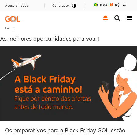
BRA
R$
Acessibilidade
Contraste:
Ir para o menu
Ir para o conteúdo
Ir para o rodapé
Início
As melhores oportunidades para voar!
Os preparativos para a Black Friday GOL estão