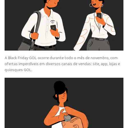
A Black Friday GOL ocorre durante todo o mês de novembro, com
ofertas imperdíveis em diversos canais de vendas: site, app, lojas e
quiosques GOL.