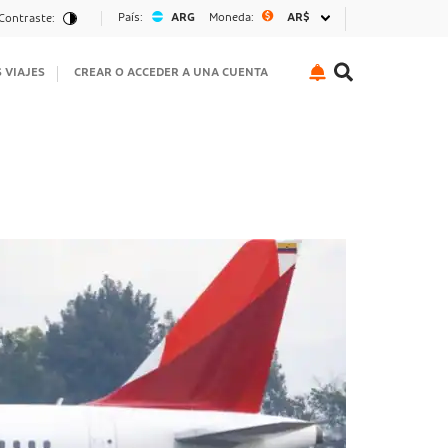
País:
ARG
Moneda:
AR$
Contraste:
S VIAJES
CREAR O ACCEDER A UNA CUENTA