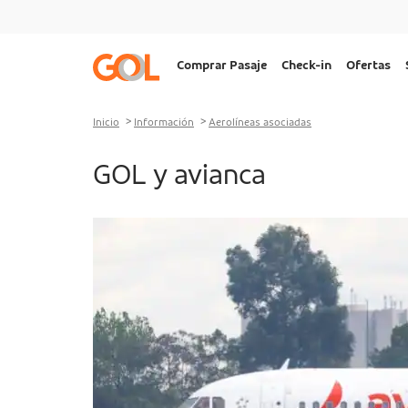
Ir al menu
Ir al contenido
Ir al pie de página
Navegação
Comprar Pasaje
Check-in
Ofertas
principal
Desktop
Inicio
Información
Aerolíneas asociadas
GOL y avianca