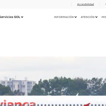
Accesibilidad
Navegação
Servicios GOL
INFORMACIÓN
ATENCIÓN
MI
Secundária
Desktop