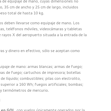
za de equipaje de mano, cuyas dimensiones no
o, 35 cm de ancho y 25 cm de largo, incluidos
 peso total de hasta 10 kg.
os deben llevarse como equipaje de mano. Los
as, teléfonos móviles, videocámaras y tabletas
 rayos X del aeropuerto situada a la entrada de la
yas y dinero en efectivo, sólo se aceptan como
uipaje de mano: armas blancas; armas de fuego;
as de fuego; cartuchos de impresora; botellas
e líquido; combustibles; pilas con electrolito,
a superior a 160 Wh; fuegos artificiales; bombas;
 y termómetros de mercurio.
l
s en GOL
, con vuelos únicamente operados por la