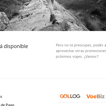
Pero no te preocupes, podés a
á disponible
aprovechar otras promociones p
próximos viajes. ¿Vamos?
e
as
)
 de Pago