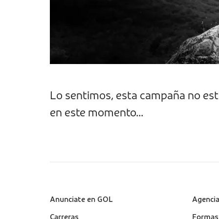
Lo sentimos, esta campaña no est
en este momento...
Sobre a Gol (footer)
Anunciate en GOL
Suport
Agenci
(footer
Carreras
Formas