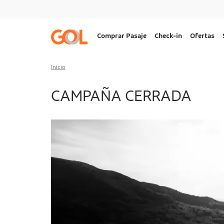
Ir al menu
Ir al contenido
Ir al pie de página
Navegação
Comprar Pasaje
Check-in
Ofertas
principal
Desktop
Inicio
CAMPAÑA CERRADA