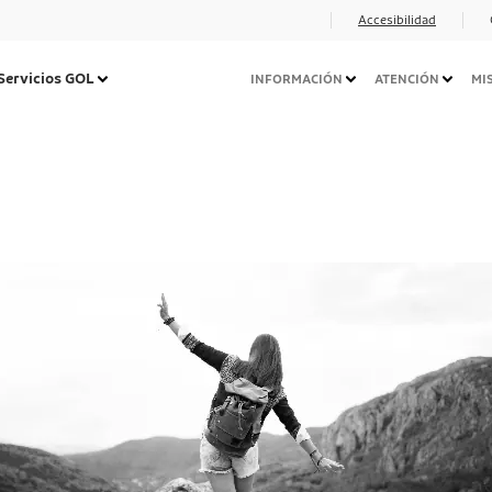
Accesibilidad
Navegação
Servicios GOL
INFORMACIÓN
ATENCIÓN
MI
Secundária
Desktop