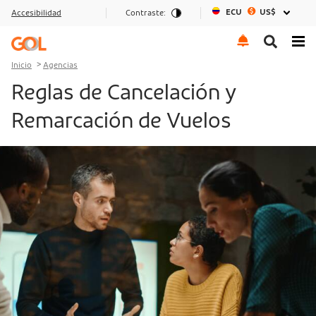
ECU
US$
Accesibilidad
Contraste:
Ir al menu
Ir al contenido
Ir al pie de página
Inicio
Agencias
Reglas de Cancelación y
Remarcación de Vuelos