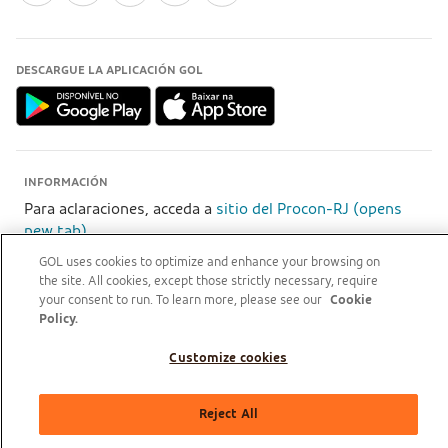
DESCARGUE LA APLICACIÓN GOL
INFORMACIÓN
Para aclaraciones, acceda a
sitio del Procon-RJ (opens
new tab)
GOL uses cookies to optimize and enhance your browsing on
the site. All cookies, except those strictly necessary, require
your consent to run. To learn more, please see our
Cookie
GOL Linhas Aéreas S.A - Praça Senador Salgado Filho, s/nº, Aeroporto Santos Dumont, térreo,
Policy.
área pública, entre os eixos 46-48/OP, Sala de Gerência Back Office, Rio de Janeiro/RJ | CEP:
20021-340 | CNPJ/MF: 07.575.651/0001-59
Customize cookies
ASOCIADA
Reject All