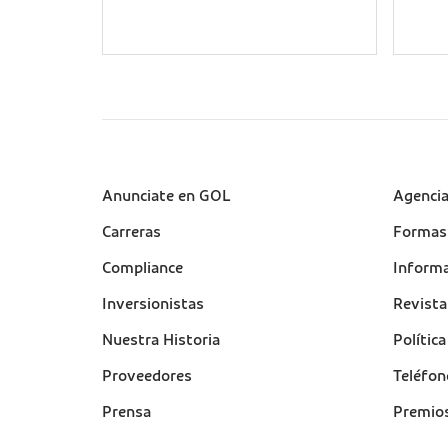
Sobre a Gol (footer)
Anunciate en GOL
Suport
Agenci
(footer
Carreras
Formas
Compliance
Informa
Inversionistas
Revist
Nuestra Historia
Polític
Proveedores
Teléfon
Prensa
Premio