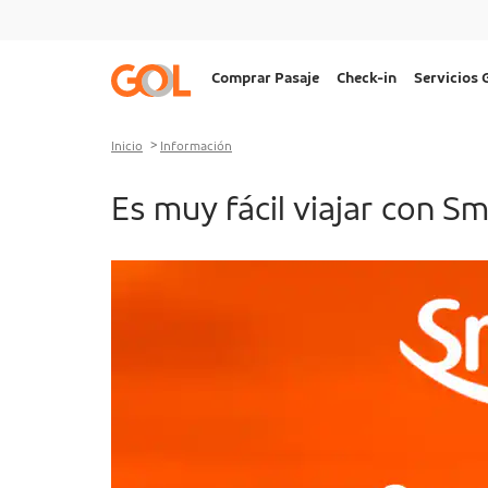
Ir al menu
Ir al contenido
Ir al pie de página
Navegação
Comprar Pasaje
Check-in
Servicios
principal
Desktop
Inicio
Información
Es muy fácil viajar con Sm