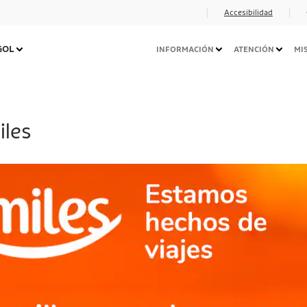
Accesibilidad
Navegação
 GOL
INFORMACIÓN
ATENCIÓN
MI
Secundária
Desktop
iles