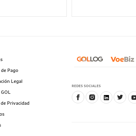
e
as
)
 de Pago
ción Legal
REDES SOCIALES
a GOL
a de Privacidad
os
s