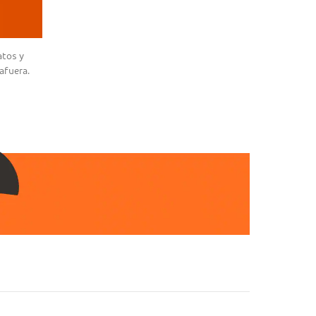
atos y
 afuera.