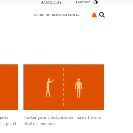
Accessibility
Contrast:
CRIAR OU ACESSAR CONTA
je de
Mantenga una distancia mínima de 1,5 mts
ar por el
de otras personas.