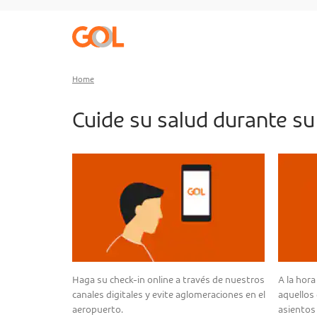
Go to menu
Go to the content
Go to footer
Home
Cuide su salud durante su 
Haga su check-in online a través de nuestros
A la hora 
canales digitales y evite aglomeraciones en el
aquellos
aeropuerto.
asientos