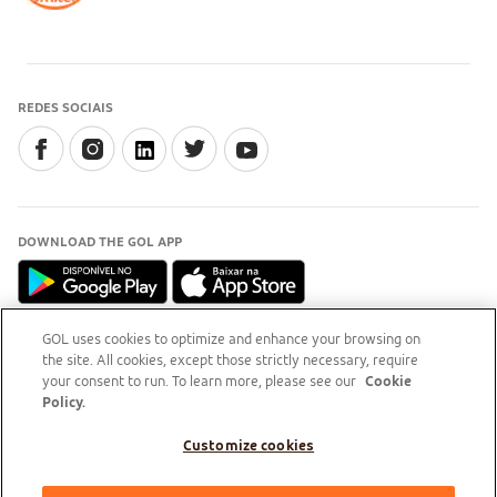
REDES SOCIAIS
DOWNLOAD THE GOL APP
GOL uses cookies to optimize and enhance your browsing on
the site. All cookies, except those strictly necessary, require
INFORMAÇÃO
your consent to run. To learn more, please see our
Cookie
Para esclarecimentos, acesse o
site do Procon-RJ (Abre
Policy.
em nova aba)
Customize cookies