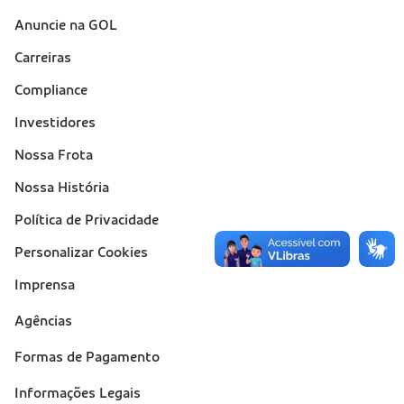
Anuncie na GOL
Sobre a Gol (footer)
Carreiras
Compliance
Investidores
Nossa Frota
Nossa História
Política de Privacidade
Personalizar Cookies
Imprensa
Suporte
Agências
(footer)
Formas de Pagamento
Informações Legais