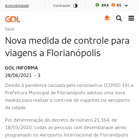
BRA
R$
Acessibilidade
Contraste:
Ir para o menu
Ir para o conteúdo
Ir para o rodapé
Início
Nova medida de controle para
viagens a Florianópolis
GOL INFORMA
28/06/2021
- 3
Devido à pandemia causada pelo coronavírus (COVID-19) a
Prefeitura Municipal de Florianópolis adotou uma nova
medida para realizar o controle de viajantes no aeroporto
da cidade.
Por determinação do decreto de número 21.354, de
18/03/2020, todas as pessoas com desembarque aéreo
programado no Aeroporto Internacional de Florianópolis