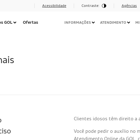
Acessibilidade
Contraste:
Agências
Navegação
os GOL
Ofertas
INFORMAÇÕES
ATENDIMENTO
MI
Secundária
Desktop
mais
Clientes idosos têm direito a
o
ciso
Você pode pedir o auxílio n
Atendimento Online da GOL
, 