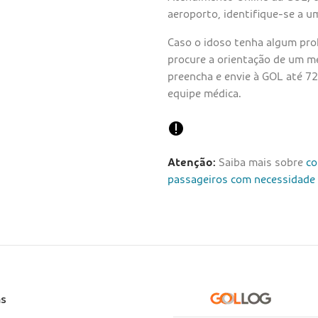
aeroporto, identifique-se a u
Caso o idoso tenha algum prob
procure a orientação de um m
preencha e envie à GOL até 72
equipe médica.
Atenção:
Saiba mais sobre
co
passageiros com necessidade d
e
as
)