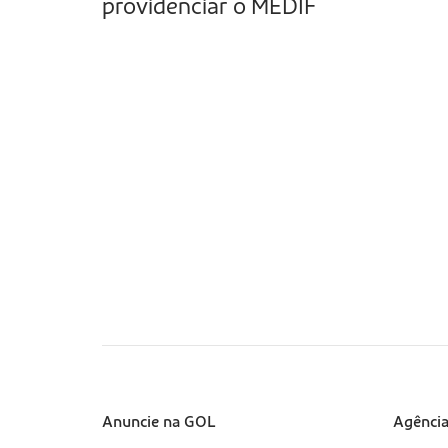
providenciar o MEDIF
Sobre a Gol (footer)
Anuncie na GOL
Suport
Agênci
(footer