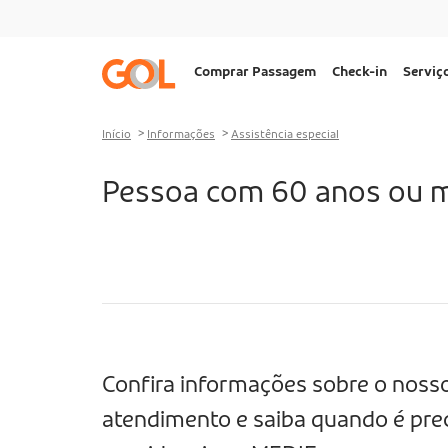
Ir para o menu
Ir para o conteúdo
Ir para o rodapé
Navegação
Comprar Passagem
Check-in
Serviç
principal
Desktop
Início
Informações
Assistência especial
Pessoa com 60 anos ou 
Confira informações sobre o noss
atendimento e saiba quando é pre