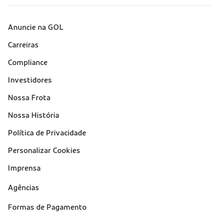
Anuncie na GOL
Sobre a Gol (footer)
Carreiras
Compliance
Investidores
Nossa Frota
Nossa História
Política de Privacidade
Personalizar Cookies
Imprensa
Suporte
Agências
(footer)
Formas de Pagamento