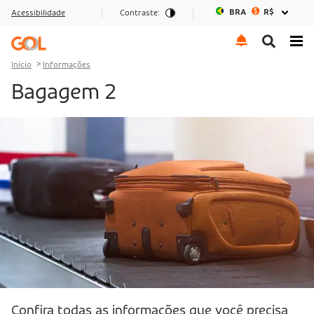
BRA
R$
Acessibilidade
Contraste:
Ir para o menu
Ir para o conteúdo
Ir para o rodapé
Início
Informações
Bagagem 2
Confira todas as informações que você precisa