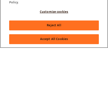
Policy.
Customize cookies
Olá, como posso te ajudar?
Reject All
Accept All Cookies
Sobre a GOL
Saiba mais