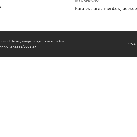
INFORMAÇÃO
s
Para esclarecimentos, acess
umont, térreo, área pública, entre os eixos 46-
ASSOC
NPJ/MF: 07.575.651/0001-59