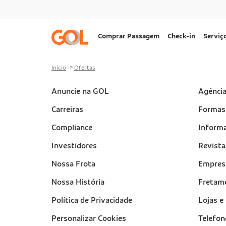
Ir para o menu
Ir para o conteúdo
Ir para o rodapé
Navegação
Comprar Passagem
Check-in
Serviç
principal
Desktop
Início
Ofertas
Sobre a Gol (footer)
Anuncie na GOL
Suport
Agênci
(footer
Carreiras
Formas
Compliance
Informa
Investidores
Revist
Nossa Frota
Empres
Nossa História
Fretam
Política de Privacidade
Lojas 
Personalizar Cookies
Telefon