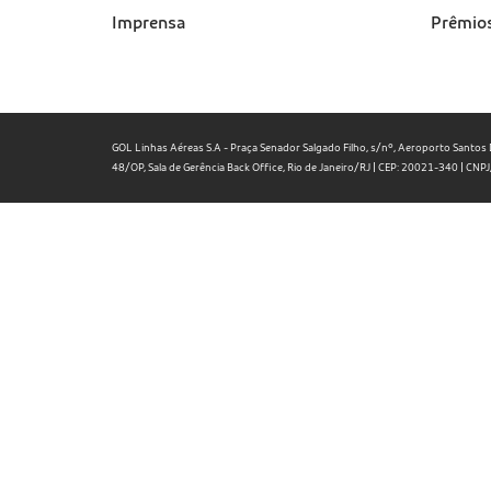
Imprensa
Prêmio
GOL Linhas Aéreas S.A - Praça Senador Salgado Filho, s/nº, Aeroporto Santos D
48/OP, Sala de Gerência Back Office, Rio de Janeiro/RJ | CEP: 20021-340 | C