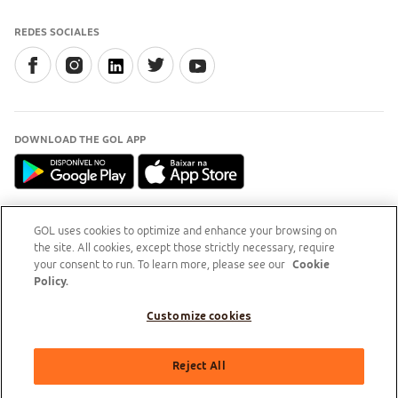
REDES SOCIALES
DOWNLOAD THE GOL APP
GOL uses cookies to optimize and enhance your browsing on
INFORMACIÓN
the site. All cookies, except those strictly necessary, require
your consent to run. To learn more, please see our
Cookie
Policy.
Customize cookies
GOL Linhas Aéreas S.A - Praça Senador Salgado Filho, s/nº, Aeroporto Santos Dumont, térreo,
Reject All
área pública, entre os eixos 46-48/OP, Sala de Gerência Back Office, Rio de Janeiro/RJ | CEP:
20021-340 | CNPJ/MF: 07.575.651/0001-59