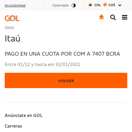
COL
CO$
Accesibilidad
Contraste:
Go to menu
Go to the content
Go to footer
Home
Itaú
PAGO EN UNA CUOTA POR COM A 7407 BCRA
Entre 01/12 y hasta em 31/01/2022
VOLVER
Anúnciate en GOL
Sobre a Gol (footer)
Carreras