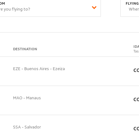
ROM
FLYING
ID
DESTINATION
Tas
EZE - Buenos Aires - Ezeiza
CO
MAO - Manaus
CO
SSA - Salvador
CO