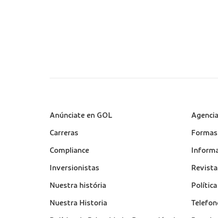
Sobre a Gol (footer)
Anúnciate en GOL
Suport
Agenci
(footer
Carreras
Formas
Compliance
Informa
Inversionistas
Revist
Nuestra história
Polític
Nuestra Historia
Telefon