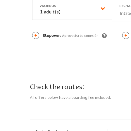
VIAJEROS
FECHA 
Ingre
Stopover:
Aprovecha tu conexión
un
códig
promo
Check the routes:
All offers below have a boarding fee included.