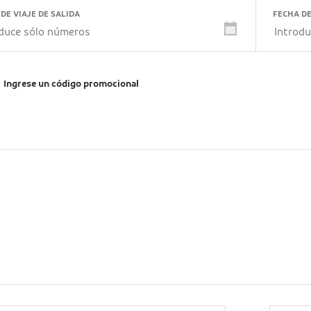
DE VIAJE DE SALIDA
FECHA DE
Show
calendar
se
Ingrese un código promocional
o
cional