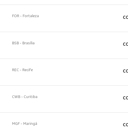
FOR - Fortaleza
CO
BSB - Brasília
CO
REC - Recife
CO
CWB - Curitiba
CO
MGF - Maringá
CO