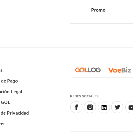
Promo
e
as
)
 de Pago
ción Legal
REDES SOCIALES
a GOL
a de Privacidad
os