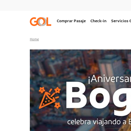
Go to menu
Go to the content
Go to footer
Navegação
Comprar Pasaje
Check-in
Servicios
principal
Desktop
Home