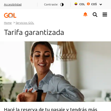
COL
CO$
Accesibilidad
Contraste:
Go to menu
Go to the content
Go to footer
Home
Servicios GOL
Tarifa garantizada
Hacé la reserva de tu pasaje y tendrás más