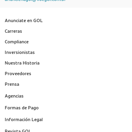
Anunciate en GOL
Sobre a Gol (footer)
Carreras
Compliance
Inversionistas
Nuestra Historia
Proveedores
Prensa
Suporte
Agencias
(footer)
Formas de Pago
Información Legal
Revista GOL