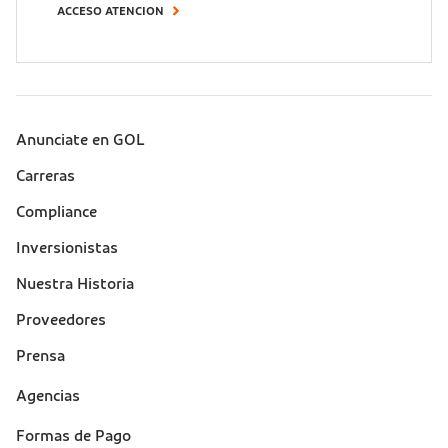
ACCESO ATENCION
Anunciate en GOL
Sobre a Gol (footer)
Carreras
Compliance
Inversionistas
Nuestra Historia
Proveedores
Prensa
Suporte
Agencias
(footer)
Formas de Pago