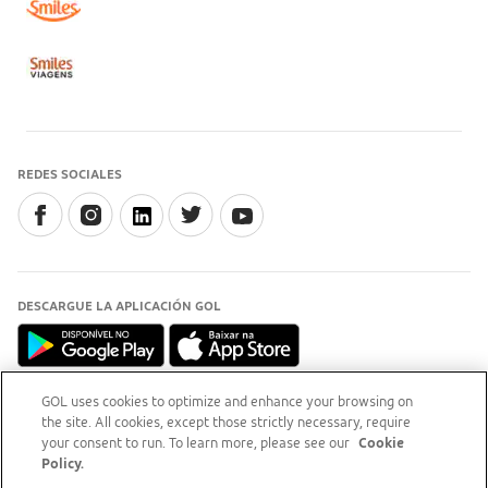
REDES SOCIALES
DESCARGUE LA APLICACIÓN GOL
GOL uses cookies to optimize and enhance your browsing on
the site. All cookies, except those strictly necessary, require
INFORMACIÓN
your consent to run. To learn more, please see our
Cookie
Para aclaraciones, acceda a
sitio del Procon-RJ (opens
Policy.
new tab)