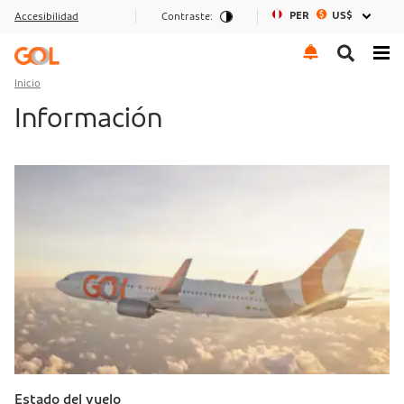
PER
US$
Accesibilidad
Contraste:
Ir al menu
Ir al contenido
Ir al pie de página
Inicio
Información
Estado del vuelo