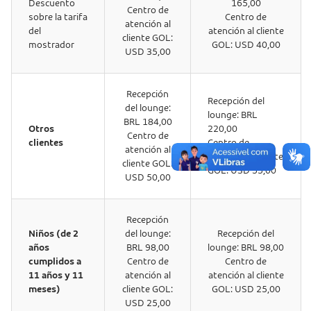
Descuento
165,00
Centro de
sobre la tarifa
Centro de
atención al
del
atención al cliente
cliente GOL:
mostrador
GOL: USD 40,00
USD 35,00
Recepción
Recepción del
del lounge:
lounge: BRL
BRL 184,00
Otros
220,00
Centro de
clientes
Centro de
atención al
atención al cliente
cliente GOL:
GOL: USD 55,00
USD 50,00
Recepción
Niños (de 2
del lounge:
Recepción del
años
BRL 98,00
lounge: BRL 98,00
cumplidos a
Centro de
Centro de
11 años y 11
atención al
atención al cliente
meses)
cliente GOL:
GOL: USD 25,00
USD 25,00