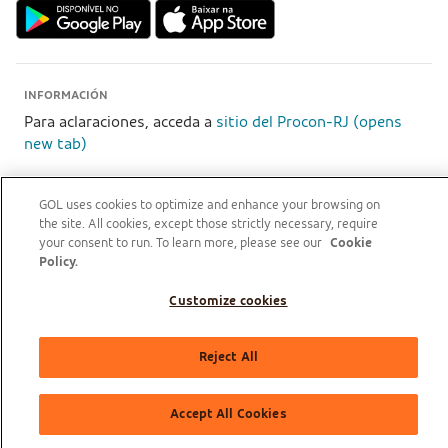
INFORMACIÓN
Para aclaraciones, acceda a
sitio del Procon-RJ (opens
new tab)
GOL uses cookies to optimize and enhance your browsing on
GOL Linhas Aéreas S.A - Praça Senador Salgado Filho, s/nº, Aeroporto Santos Dumont, térreo,
the site. All cookies, except those strictly necessary, require
área pública, entre os eixos 46-48/OP, Sala de Gerência Back Office, Rio de Janeiro/RJ | CEP:
your consent to run. To learn more, please see our
Cookie
20021-340 | CNPJ/MF: 07.575.651/0001-59
Policy.
ASOCIADA
Customize cookies
Reject All
Accept All Cookies