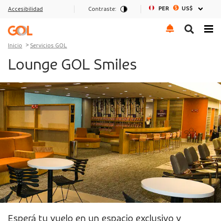
PER
US$
Accesibilidad
Contraste:
Ir al menu
Ir al contenido
Ir al pie de página
Inicio
Servicios GOL
Lounge GOL Smiles
Esperá tu vuelo en un espacio exclusivo y