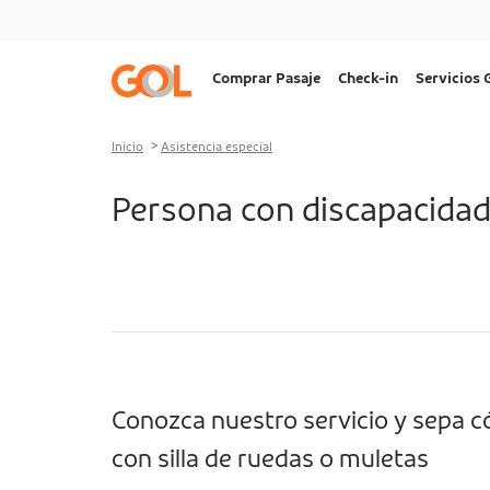
Ir al menu
Ir al contenido
Ir al pie de página
Navegação
Comprar Pasaje
Check-in
Servicios
principal
Desktop
Inicio
Asistencia especial
Persona con discapacidad
Conozca nuestro servicio y sepa c
con silla de ruedas o muletas