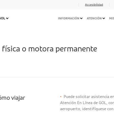
Accesibilidad
Navegação
 GOL
INFORMACIÓN
ATENCIÓN
MI
Secundária
Desktop
 física o motora permanente
•
Puede solicitar asistencia e
ómo viajar
Atención En Línea de GOL, con
aeropuerto, identifíquese con