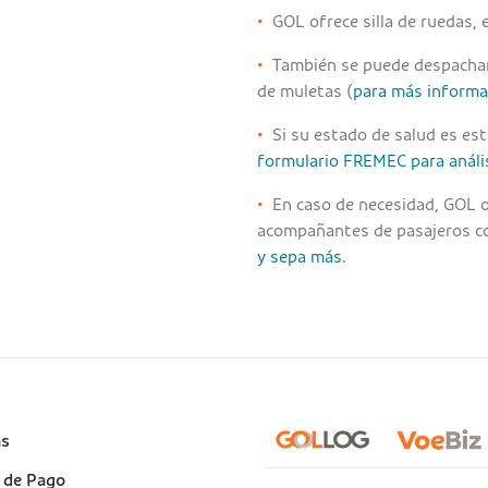
•
GOL ofrece silla de ruedas, e
•
También se puede despachar, 
de muletas (
para más informac
•
Si su estado de salud es est
formulario FREMEC para análi
•
En caso de necesidad, GOL o
acompañantes de pasajeros co
y sepa más
.
e
as
)
 de Pago