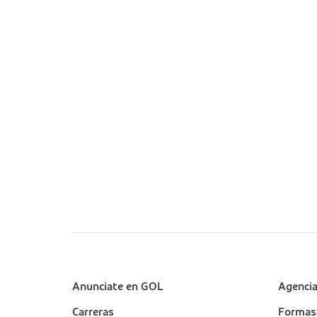
Sobre a Gol (footer)
Anunciate en GOL
Suport
Agenci
(footer
Carreras
Formas