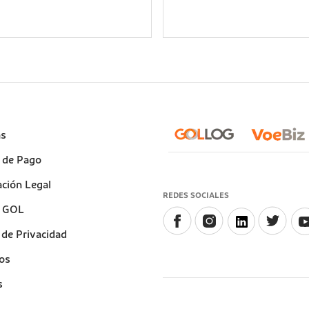
e
as
)
 de Pago
ción Legal
REDES SOCIALES
a GOL
a de Privacidad
os
s