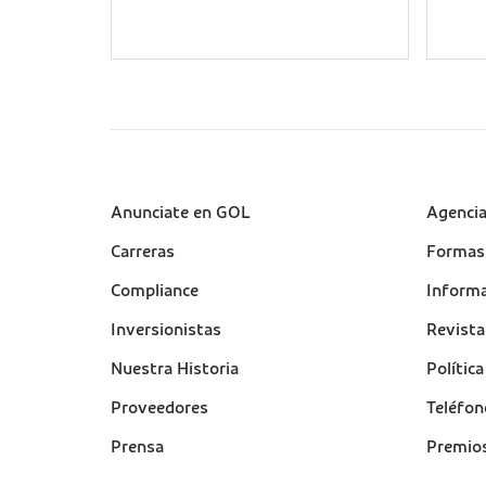
Sobre a Gol (footer)
Anunciate en GOL
Suport
Agenci
(footer
Carreras
Formas
Compliance
Informa
Inversionistas
Revist
Nuestra Historia
Polític
Proveedores
Teléfon
Prensa
Premio