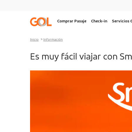
Ir al menu
Ir al contenido
Ir al pie de página
Navegação
Comprar Pasaje
Check-in
Servicios
principal
Desktop
Inicio
Información
Es muy fácil viajar con Sm