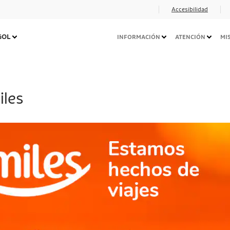
Accesibilidad
Navegação
 GOL
INFORMACIÓN
ATENCIÓN
MI
Secundária
Desktop
iles