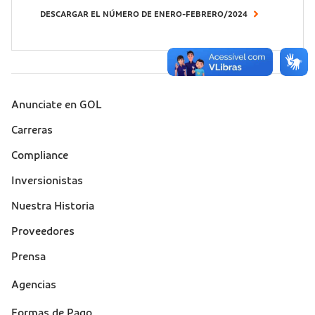
DESCARGAR EL NÚMERO DE ENERO-FEBRERO/2024
Anunciate en GOL
Sobre a Gol (footer)
Carreras
Compliance
Inversionistas
Nuestra Historia
Proveedores
Prensa
Suporte
Agencias
(footer)
Formas de Pago