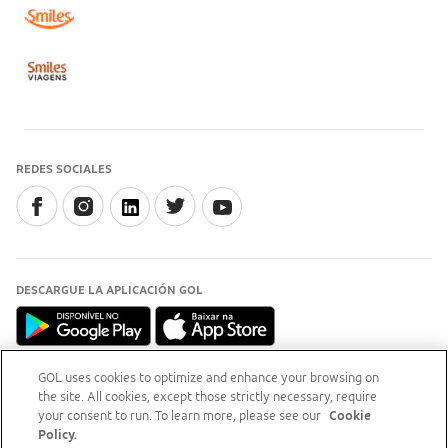
REDES SOCIALES
DESCARGUE LA APLICACIÓN GOL
GOL uses cookies to optimize and enhance your browsing on
the site. All cookies, except those strictly necessary, require
INFORMACIÓN
your consent to run. To learn more, please see our
Cookie
Para aclaraciones, acceda a
sitio del Procon-RJ (opens
Policy.