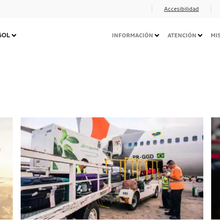
Accesibilidad
Navegação
 GOL
INFORMACIÓN
ATENCIÓN
MI
Secundária
Desktop