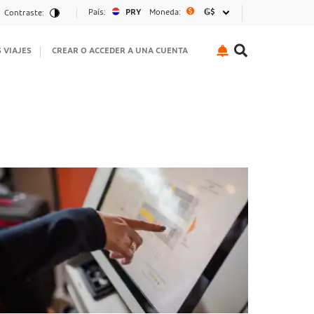
País:
PRY
Moneda:
₲$
Contraste:
S VIAJES
CREAR O ACCEDER A UNA CUENTA