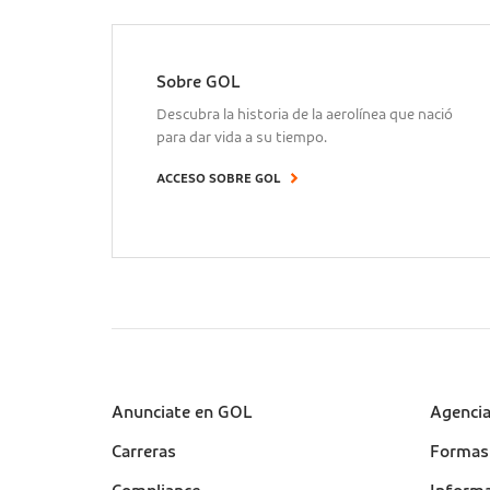
Sobre GOL
Descubra la historia de la aerolínea que nació
para dar vida a su tiempo.
ACCESO SOBRE GOL
Sobre a Gol (footer)
Anunciate en GOL
Suport
Agenci
(footer
Carreras
Formas