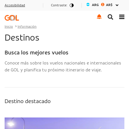
ARG
AR$
Accesibilidad
Contraste:
Ir al menu
Ir al contenido
Ir al pie de página
Inicio
Información
Destinos
Busca los mejores vuelos
Conoce más sobre los vuelos nacionales e internacionales
de GOL y planifica tu próximo itinerario de viaje.
Destino destacado