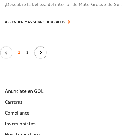
¡Descubre la belleza del interior de Mato Grosso do Sul!
APRENDER MÁS SOBRE DOURADOS
Paginación
Previous
Next ›
1
2
Anunciate en GOL
Sobre a Gol (footer)
Carreras
Compliance
Inversionistas
Nuestra Historia