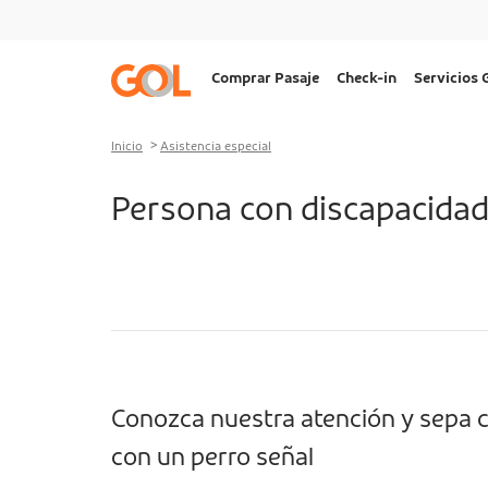
Ir al menu
Ir al contenido
Ir al pie de página
Navegação
Comprar Pasaje
Check-in
Servicios
principal
Desktop
Inicio
Asistencia especial
Persona con discapacidad
Conozca nuestra atención y sepa 
con un perro señal