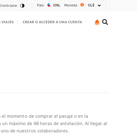
País:
CHL
Moneda:
CL$
Contraste:
S VIAJES
CREAR O ACCEDER A UNA CUENTA
n el momento de comprar el pasaje o en la
 un máximo de 48 horas de antelación. Al llegar al
 uno de nuestros colaboradores.