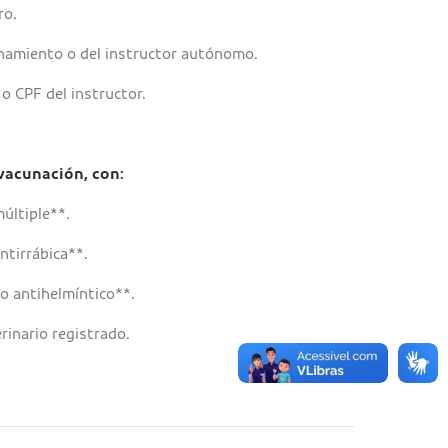
ro.
namiento o del instructor autónomo.
o CPF del instructor.
vacunación, con:
últiple**.
tirrábica**.
 antihelmíntico**.
rinario registrado.