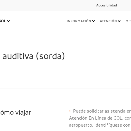
Accesibilidad
Navegação
 GOL
INFORMACIÓN
ATENCIÓN
MI
Secundária
Desktop
 auditiva (sorda)
•
Puede solicitar asistencia e
cómo viajar
Atención En Línea de GOL, con
aeropuerto, identifíquese con