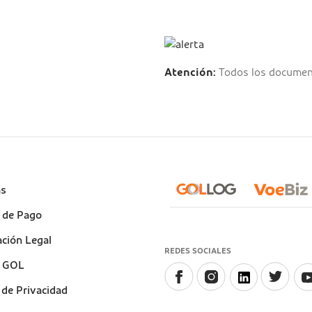
Atención:
Todos los document
e
as
)
 de Pago
ción Legal
REDES SOCIALES
a GOL
a de Privacidad