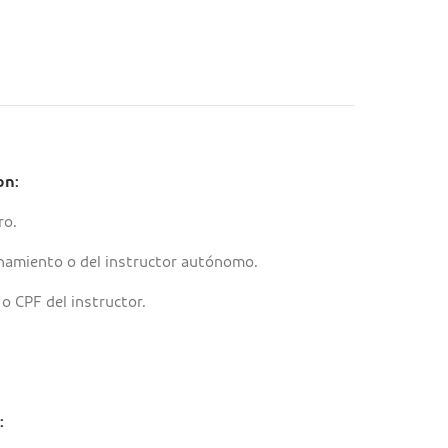
on:
ro.
amiento o del instructor autónomo.
 CPF del instructor.
: