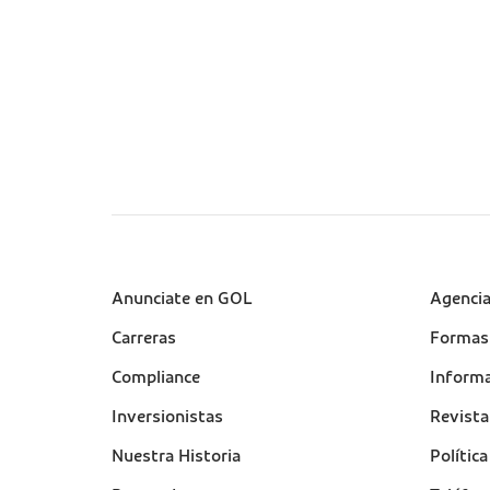
Sobre a Gol (footer)
Anunciate en GOL
Suport
Agenci
(footer
Carreras
Formas
Compliance
Informa
Inversionistas
Revist
Nuestra Historia
Polític