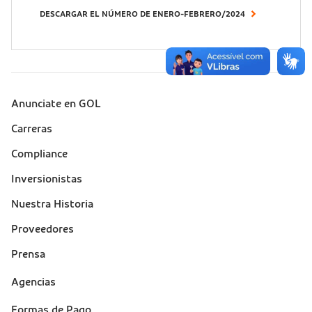
DESCARGAR EL NÚMERO DE ENERO-FEBRERO/2024
Anunciate en GOL
Sobre a Gol (footer)
Carreras
Compliance
Inversionistas
Nuestra Historia
Proveedores
Prensa
Suporte
Agencias
(footer)
Formas de Pago