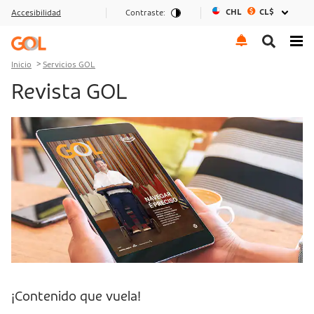
CHL
CL$
Accesibilidad
Contraste:
Ir al menu
Ir al contenido
Ir al pie de página
Inicio
Servicios GOL
Revista GOL
¡Contenido que vuela!