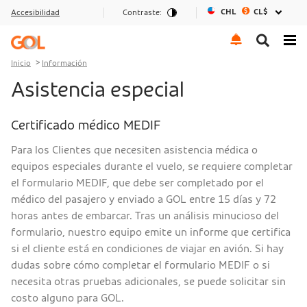
CHL
CL$
Accesibilidad
Contraste:
Ir al menu
Ir al contenido
Ir al pie de página
Inicio
Información
Asistencia especial
Certificado médico MEDIF
Para los Clientes que necesiten asistencia médica o
equipos especiales durante el vuelo, se requiere completar
el formulario MEDIF, que debe ser completado por el
médico del pasajero y enviado a GOL entre 15 días y 72
horas antes de embarcar. Tras un análisis minucioso del
formulario, nuestro equipo emite un informe que certifica
si el cliente está en condiciones de viajar en avión. Si hay
dudas sobre cómo completar el formulario MEDIF o si
necesita otras pruebas adicionales, se puede solicitar sin
costo alguno para GOL.